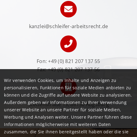
kanzlei@schleifer-arbeitsrecht.de
Fon:
+49 (0) 821 207 137 55
Fax: +49 (0) 821 207 137 56
Wir verwenden Cookies, um Inhalte und Anzeigen zu
personalisieren, Funktionen für soziale Medien anbieten zu
können und die Zugriffe auf unsere Website zu analysieren.
Außerdem geben wir Informationen zu Ihrer Verwendung
Stettenstraße 19, 86150 Augsburg
unserer Website an unsere Partner für soziale Medien,
Werbung und Analysen weiter. Unsere Partner führen diese
Informationen möglicherweise mit weiteren Daten
zusammen, die Sie ihnen bereitgestellt haben oder die sie