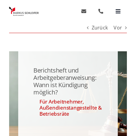
Zum
Inhalt
Toggle
springen
Navigat
Start
Zurück
Vor
Arbeitnehmer
Außendienst
Berichtsheft und
Arbeitgeberanweisung:
Wann ist Kündigung
Betriebsräte
möglich?
Für Arbeitnehmer,
Wichtige Themen
Außendienstangestellte &
Betriebsräte
Anwalt