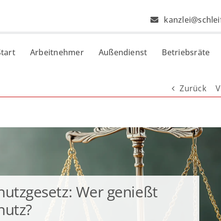
kanzlei@schlei
Start
Arbeitnehmer
Außendienst
Betriebsräte
Zurück
V
hutz­gesetz: Wer genießt
hutz?