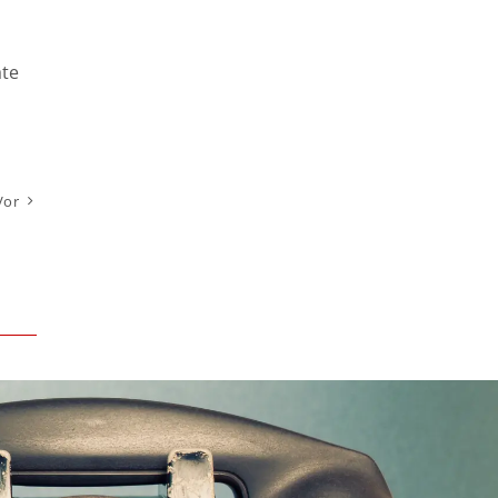
äte
Vor