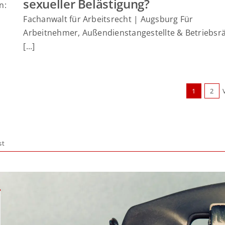
sexueller Belästigung?
n:
Fachanwalt für Arbeitsrecht | Augsburg Für
Arbeitnehmer, Außendienstangestellte & Betriebsr
[...]
1
2
st