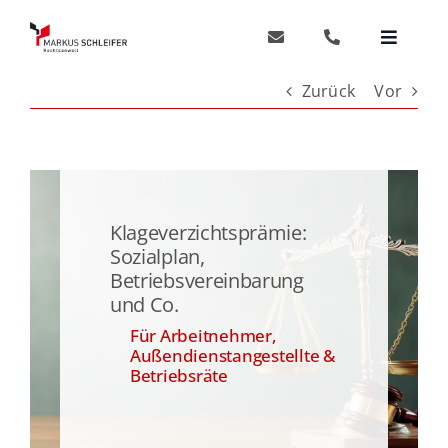
Zum
Inhalt
Toggle
springen
Navigat
Start
Zurück
Vor
Arbeitnehmer
Außendienst
Klageverzichtsprämie:
Sozialplan,
Betriebsvereinbarung
Betriebsräte
und Co.
Für Arbeitnehmer,
Wichtige Themen
Außendienstangestellte &
Betriebsräte
Anwalt